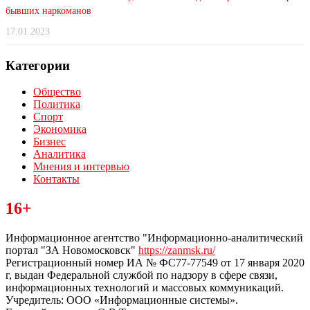
бывших наркоманов
17.01.2023
Категории
Общество
Политика
Спорт
Экономика
Бизнес
Аналитика
Мнения и интервью
Контакты
Читайте последние новости дня в Тульской области на сайте
16+
“ЗаНовомосковск”
Информационное агентство "Информационно-аналитический
портал "ЗА Новомосковск"
https://zanmsk.ru/
Регистрационный номер ИА № ФС77-77549 от 17 января 2020
г, выдан Федеральной службой по надзору в сфере связи,
информационных технологий и массовых коммуникаций.
Учредитель: ООО «Информационные системы».