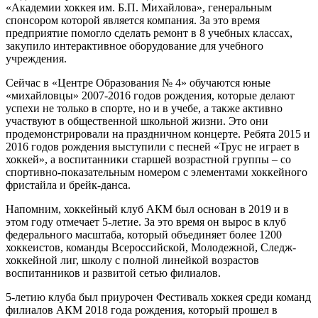
«Академии хоккея им. Б.П. Михайлова», генеральным
спонсором которой является компания. За это время
предприятие помогло сделать ремонт в 8 учебных классах,
закупило интерактивное оборудование для учебного
учреждения.
Сейчас в «Центре Образования № 4» обучаются юные
«михайловцы» 2007-2016 годов рождения, которые делают
успехи не только в спорте, но и в учебе, а также активно
участвуют в общественной школьной жизни. Это они
продемонстрировали на праздничном концерте. Ребята 2015 и
2016 годов рождения выступили с песней «Трус не играет в
хоккей», а воспитанники старшей возрастной группы – со
спортивно-показательным номером с элементами хоккейного
фристайла и брейк-данса.
Напомним, хоккейный клуб АКМ был основан в 2019 и в
этом году отмечает 5-летие. За это время он вырос в клуб
федерального масштаба, который объединяет более 1200
хоккеистов, команды Всероссийской, Молодежной, Следж-
хоккейной лиг, школу с полной линейкой возрастов
воспитанников и развитой сетью филиалов.
5-летию клуба был приурочен Фестиваль хоккея среди команд
филиалов АКМ 2018 года рождения, который прошел в