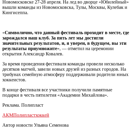
Новомосковске 27-28 апреля. На лед во дворце «Юбилейный»
вышли команды из Новомосковска, Тулы, Москвы, Кулебак и
Кингисеппа.
«
Символично, что данный фестиваль проходит в месте, где
зарождался наш клуб. За пять лет мы достигли
значительных результатов, и, я уверен, в будущем, вы эти
результаты приумножите
», — отметил на церемонии
открытия Александр Ковалев.
За время проведения фестиваля команды провели несколько
десятков матчей, завели новых друзей из разных городов. На
трибунах семейную атмосферу поддерживали родители юных
хоккеистов.
В конце фестиваля все участники получили памятные
подарки в честь пятилетия «Академии Михайлова».
Реклама. Полипласт
АКМ
Полипласт
хоккей
Автор новости Ульяна Семенова