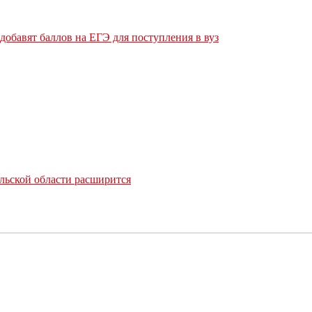
обавят баллов на ЕГЭ для поступления в вуз
льской области расширится