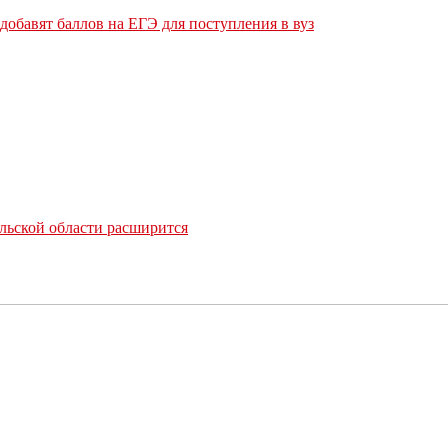
обавят баллов на ЕГЭ для поступления в вуз
льской области расширится