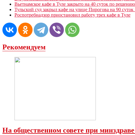
Вьетнамское кафе в Туле закрыто на 40 суток по решению
Тульский суд закрыл кафе на улице Пирогова на 90 суток
Роспотребнадзор приостановил работу трех кафе в Туле
Рекомендуем
На общественном совете при минздраве