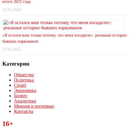
итоги 2023 года
15.01.2024
«Я остался жив только потому, что меня посадили»: реальные истории
бывших наркоманов
17.01.2023
Категории
Общество
Политика
Спорт
Экономика
Бизнес
Аналитика
Мнения и интервью
Контакты
Читайте последние новости дня в Тульской области на сайте
16+
“ЗаНовомосковск”