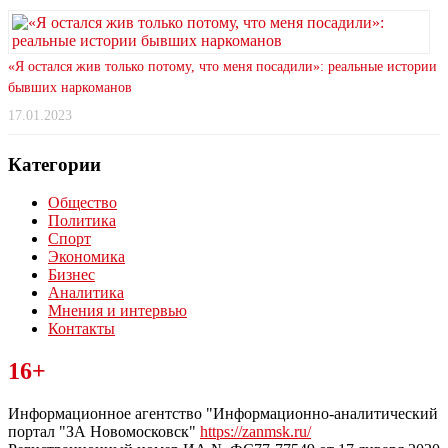
«Я остался жив только потому, что меня посадили»: реальные истории
бывших наркоманов
17.01.2023
Категории
Общество
Политика
Спорт
Экономика
Бизнес
Аналитика
Мнения и интервью
Контакты
Читайте последние новости дня в Тульской области на сайте
16+
“ЗаНовомосковск”
Информационное агентство "Информационно-аналитический
портал "ЗА Новомосковск"
https://zanmsk.ru/