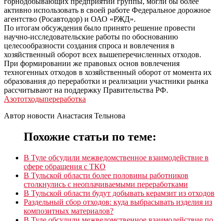
горнодобывающих предприятий группы, могли бы более
активно использовать в своей работе Федеральное дорожное
агентство (Росавтодор) и ОАО «РЖД».
По итогам обсуждения было принято решение провести
научно-исследовательские работы по обоснованию
целесообразности создания спроса и вовлечения в
хозяйственный оборот всех вышеперечисленных отходов.
При формировании же правовых основ вовлечения
техногенных отходов в хозяйственный оборот от момента их
образования до переработки и реализации участники рынка
рассчитывают на поддержку Правительства РФ.
Азот
отходы
переработка
Автор новости Анастасия Тельнова
Похожие статьи по теме:
В Туле обсудили межведомственное взаимодействие в
сфере обращения с ТКО
В Тульской области более половины работников
столкнулись с неоплачиваемыми переработками
В Тульской области будут добывать керамзит из отходов
Раздельный сбор отходов: куда выбрасывать изделия из
композитных материалов?
В Туле обсудили межведомственное взаимодействие по