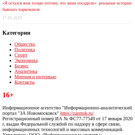
«Я остался жив только потому, что меня посадили»: реальные истории
бывших наркоманов
17.01.2023
Категории
Общество
Политика
Спорт
Экономика
Бизнес
Аналитика
Мнения и интервью
Контакты
Читайте последние новости дня в Тульской области на сайте
16+
“ЗаНовомосковск”
Информационное агентство "Информационно-аналитический
портал "ЗА Новомосковск"
https://zanmsk.ru/
Регистрационный номер ИА № ФС77-77549 от 17 января 2020
г, выдан Федеральной службой по надзору в сфере связи,
информационных технологий и массовых коммуникаций.
Учредитель: ООО «Информационные системы».