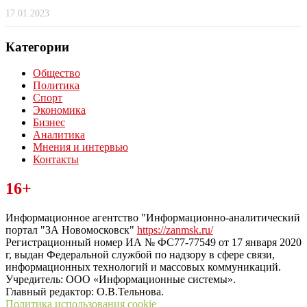
17.01.2023
Категории
Общество
Политика
Спорт
Экономика
Бизнес
Аналитика
Мнения и интервью
Контакты
Читайте последние новости дня в Тульской области на сайте
16+
“ЗаНовомосковск”
Информационное агентство "Информационно-аналитический
портал "ЗА Новомосковск"
https://zanmsk.ru/
Регистрационный номер ИА № ФС77-77549 от 17 января 2020
г, выдан Федеральной службой по надзору в сфере связи,
информационных технологий и массовых коммуникаций.
Учредитель: ООО «Информационные системы».
Главный редактор: О.В.Тельнова.
Политика использования cookie