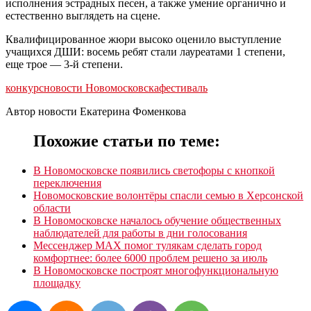
исполнения эстрадных песен, а также умение органично и
естественно выглядеть на сцене.
Квалифицированное жюри высоко оценило выступление
учащихся ДШИ: восемь ребят стали лауреатами 1 степени,
еще трое — 3-й степени.
конкурс
новости Новомосковска
фестиваль
Автор новости Екатерина Фоменкова
Похожие статьи по теме:
В Новомосковске появились светофоры с кнопкой
переключения
Новомосковские волонтёры спасли семью в Херсонской
области
В Новомосковске началось обучение общественных
наблюдателей для работы в дни голосования
Мессенджер MAX помог тулякам сделать город
комфортнее: более 6000 проблем решено за июль
В Новомосковске построят многофункциональную
площадку