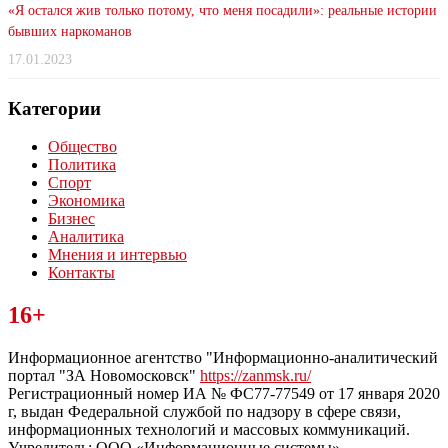
«Я остался жив только потому, что меня посадили»: реальные истории
бывших наркоманов
17.01.2023
Категории
Общество
Политика
Спорт
Экономика
Бизнес
Аналитика
Мнения и интервью
Контакты
Читайте последние новости дня в Тульской области на сайте
16+
“ЗаНовомосковск”
Информационное агентство "Информационно-аналитический
портал "ЗА Новомосковск"
https://zanmsk.ru/
Регистрационный номер ИА № ФС77-77549 от 17 января 2020
г, выдан Федеральной службой по надзору в сфере связи,
информационных технологий и массовых коммуникаций.
Учредитель: ООО «Информационные системы».