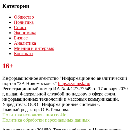
Категории
Общество
Политика
Спорт
Экономика
Бизнес
Аналитика
Мнения и интервью
Контакты
Читайте последние новости дня в Тульской области на сайте
16+
“ЗаНовомосковск”
Информационное агентство "Информационно-аналитический
портал "ЗА Новомосковск"
https://zanmsk.ru/
Регистрационный номер ИА № ФС77-77549 от 17 января 2020
г, выдан Федеральной службой по надзору в сфере связи,
информационных технологий и массовых коммуникаций.
Учредитель: ООО «Информационные системы».
Главный редактор: О.В.Тельнова.
Политика использования cookie
Политика обработки персональных данных
Адрес редакции: 301650, Тульская область, г. Новомосковск,