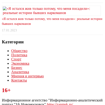
«Я остался жив только потому, что меня посадили»: реальные истории
бывших наркоманов
17.01.2023
Категории
Общество
Политика
Спорт
Экономика
Бизнес
Аналитика
Мнения и интервью
Контакты
Читайте последние новости дня в Тульской области на сайте
16+
“ЗаНовомосковск”
Информационное агентство "Информационно-аналитический
портал "ЗА Новомосковск"
https://zanmsk.ru/