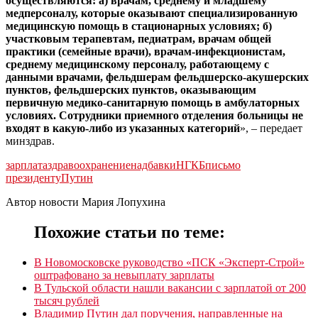
осуществляются: а) врачам, среднему и младшему
медперсоналу, которые оказывают специализированную
медицинскую помощь в стационарных условиях; б)
участковым терапевтам, педиатрам, врачам общей
практики (семейные врачи), врачам-инфекционистам,
среднему медицинскому персоналу, работающему с
данными врачами, фельдшерам фельдшерско-акушерских
пунктов, фельдшерских пунктов, оказывающим
первичную медико-санитарную помощь в амбулаторных
условиях. Сотрудники приемного отделения больницы не
входят в какую-либо из указанных категорий
», – передает
минздрав.
зарплата
здравоохранение
надбавки
НГКБ
письмо
президенту
Путин
Автор новости Мария Лопухина
Похожие статьи по теме:
В Новомосковске руководство «ПСК «Эксперт-Строй»
оштрафовано за невыплату зарплаты
В Тульской области нашли вакансии с зарплатой от 200
тысяч рублей
Владимир Путин дал поручения, направленные на