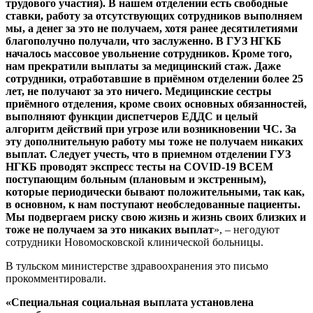
трудового участия). В нашем отделении есть свободные
ставки, работу за отсутствующих сотрудников выполняем
мы, а денег за это не получаем, хотя ранее десятилетиями
благополучно получали, что заслуженно. В ГУЗ НГКБ
началось массовое увольнение сотрудников. Кроме того,
нам прекратили выплаты за медицинский стаж. Даже
сотрудники, отработавшие в приёмном отделении более 25
лет, не получают за это ничего. Медицинские сестры
приёмного отделения, кроме своих основных обязанностей,
выполняют функции диспетчеров ЕДДС и целый
алгоритм действий при угрозе или возникновении ЧС. За
эту дополнительную работу мы тоже не получаем никаких
выплат. Следует учесть, что в приемном отделении ГУЗ
НГКБ проводят экспресс тесты на COVID-19 ВСЕМ
поступающим больным (плановым и экстренным),
которые периодически бывают положительными, так как,
в основном, к нам поступают необследованные пациенты.
Мы подвергаем риску свою жизнь и жизнь своих близких и
тоже не получаем за это никаких выплат
», – негодуют
сотрудники Новомосковской клинической больницы.
В тульском министерстве здравоохранения это письмо
прокомментировали.
«Специальная социальная выплата установлена