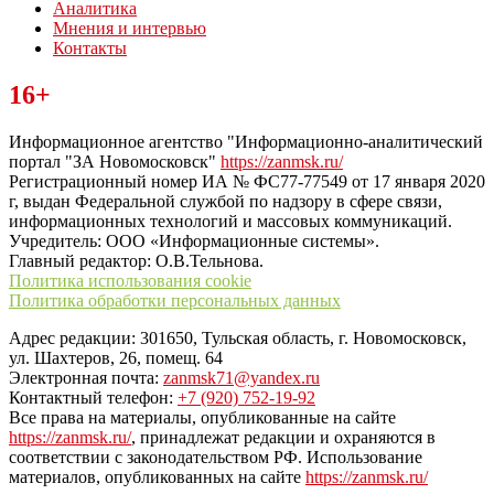
Аналитика
Мнения и интервью
Контакты
Читайте последние новости дня в Тульской области на сайте
16+
“ЗаНовомосковск”
Информационное агентство "Информационно-аналитический
портал "ЗА Новомосковск"
https://zanmsk.ru/
Регистрационный номер ИА № ФС77-77549 от 17 января 2020
г, выдан Федеральной службой по надзору в сфере связи,
информационных технологий и массовых коммуникаций.
Учредитель: ООО «Информационные системы».
Главный редактор: О.В.Тельнова.
Политика использования cookie
Политика обработки персональных данных
Адрес редакции: 301650, Тульская область, г. Новомосковск,
ул. Шахтеров, 26, помещ. 64
Электронная почта:
zanmsk71@yandex.ru
Контактный телефон:
+7 (920) 752-19-92
Все права на материалы, опубликованные на сайте
https://zanmsk.ru/
, принадлежат редакции и охраняются в
соответствии с законодательством РФ. Использование
материалов, опубликованных на сайте
https://zanmsk.ru/