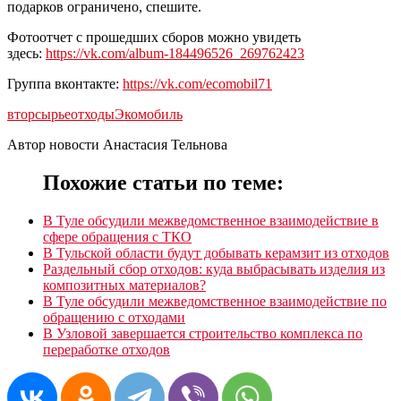
подарков ограничено, спешите.
Фотоотчет с прошедших сборов можно увидеть
здесь:
https://vk.com/album-184496526_269762423
Группа вконтакте:
https://vk.com/ecomobil71
вторсырье
отходы
Экомобиль
Автор новости Анастасия Тельнова
Похожие статьи по теме:
В Туле обсудили межведомственное взаимодействие в
сфере обращения с ТКО
В Тульской области будут добывать керамзит из отходов
Раздельный сбор отходов: куда выбрасывать изделия из
композитных материалов?
В Туле обсудили межведомственное взаимодействие по
обращению с отходами
В Узловой завершается строительство комплекса по
переработке отходов