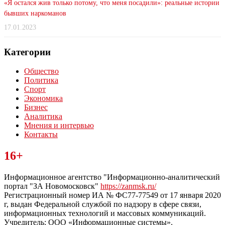
«Я остался жив только потому, что меня посадили»: реальные истории
бывших наркоманов
17.01.2023
Категории
Общество
Политика
Спорт
Экономика
Бизнес
Аналитика
Мнения и интервью
Контакты
Читайте последние новости дня в Тульской области на сайте
16+
“ЗаНовомосковск”
Информационное агентство "Информационно-аналитический
портал "ЗА Новомосковск"
https://zanmsk.ru/
Регистрационный номер ИА № ФС77-77549 от 17 января 2020
г, выдан Федеральной службой по надзору в сфере связи,
информационных технологий и массовых коммуникаций.
Учредитель: ООО «Информационные системы».