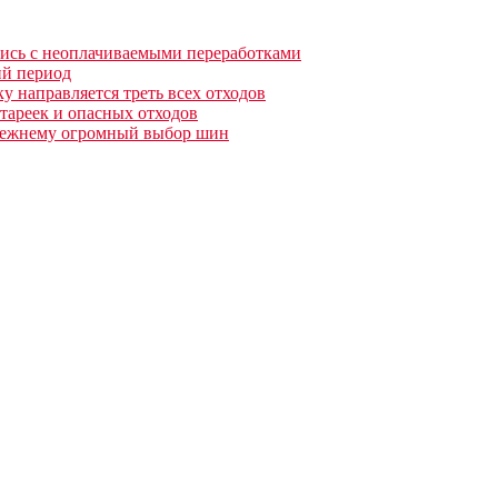
лись с неоплачиваемыми переработками
ий период
у направляется треть всех отходов
тареек и опасных отходов
прежнему огромный выбор шин