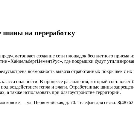
 шины на переработку
Он предусматривает создание сети площадок бесплатного прием
иятие «ХайдельбергЦементРус», где покрышки будут утилизиров
редусмотрена возможность вывоза отработанных покрышек с их 
ласса опасности. В процессе разложения, который составляет бо
 под воздействием тепла и влаги. Отработанные шины запрещен
х, а также использовать при благоустройстве территорий.
овске — ул. Первомайская, д. 70. Телефон для связи: 8(48762)