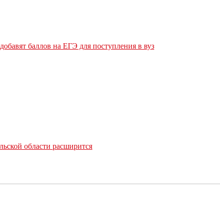
обавят баллов на ЕГЭ для поступления в вуз
льской области расширится