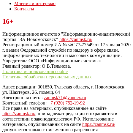
Мнения и интервью
Контакты
Читайте последние новости дня в Тульской области на сайте
16+
“ЗаНовомосковск”
Информационное агентство "Информационно-аналитический
портал "ЗА Новомосковск"
https://zanmsk.ru/
Регистрационный номер ИА № ФС77-77549 от 17 января 2020
г, выдан Федеральной службой по надзору в сфере связи,
информационных технологий и массовых коммуникаций.
Учредитель: ООО «Информационные системы».
Главный редактор: О.В.Тельнова.
Политика использования cookie
Политика обработки персональных данных
Адрес редакции: 301650, Тульская область, г. Новомосковск,
ул. Шахтеров, 26, помещ. 64
Электронная почта:
zanmsk71@yandex.ru
Контактный телефон:
+7 (920) 752-19-92
Все права на материалы, опубликованные на сайте
https://zanmsk.ru/
, принадлежат редакции и охраняются в
соответствии с законодательством РФ. Использование
материалов, опубликованных на сайте
https://zanmsk.ru/
допускается только с письменного разрешения