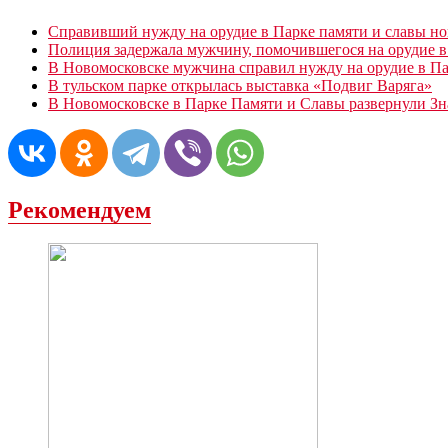
Справивший нужду на орудие в Парке памяти и славы но
Полиция задержала мужчину, помочившегося на орудие в
В Новомосковске мужчина справил нужду на орудие в Па
В тульском парке открылась выставка «Подвиг Варяга»
В Новомосковске в Парке Памяти и Славы развернули З
Рекомендуем