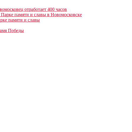
вомосковец отработает 400 часов
 Парке памяти и славы в Новомосковске
рке памяти и славы
намя Победы