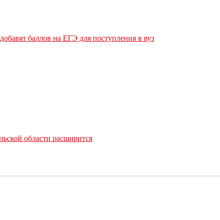
обавят баллов на ЕГЭ для поступления в вуз
льской области расширится