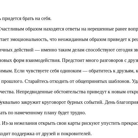
придется брать на себя.
Счастливым образом находятся ответы на нерешенные ранее воп
стает эмоциональность, что неожиданным образом приведет к р
ичных действий — именно таким делам способствуют сегодня зв
новых форм взаимодействия. Предстоит много разговоров с дру
мым. Если чувствуете себя одиноким — обратитесь к друзьям, к
прошлого. Старайтесь отходить от общепринятых шаблонов. Уд
чества. Непредвиденные обстоятельства приведут к новым откр
уквально закружит круговорот бурных событий. День благоприя
ть по намеченному плану будет трудно.
 Из-за нежелания открыть свои карты рискуют упустить прекра
ходит поддержка от друзей и покровителей.