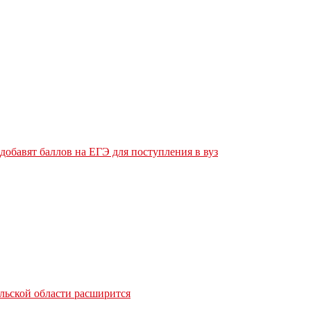
обавят баллов на ЕГЭ для поступления в вуз
льской области расширится