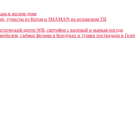
ара в жилом доме
лин, туристы из Китая и SHAMAN на испанском ТВ
истический центр WB, светофор с кнопкой и жаркая погода
обилем, съёмки фильма в Кондуках и туляки пострадали в Гел