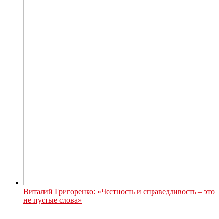
Виталий Григоренко: «Честность и справедливость – это
не пустые слова»