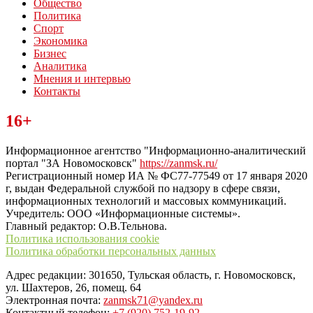
Общество
Политика
Спорт
Экономика
Бизнес
Аналитика
Мнения и интервью
Контакты
Читайте последние новости дня в Тульской области на сайте
16+
“ЗаНовомосковск”
Информационное агентство "Информационно-аналитический
портал "ЗА Новомосковск"
https://zanmsk.ru/
Регистрационный номер ИА № ФС77-77549 от 17 января 2020
г, выдан Федеральной службой по надзору в сфере связи,
информационных технологий и массовых коммуникаций.
Учредитель: ООО «Информационные системы».
Главный редактор: О.В.Тельнова.
Политика использования cookie
Политика обработки персональных данных
Адрес редакции: 301650, Тульская область, г. Новомосковск,
ул. Шахтеров, 26, помещ. 64
Электронная почта:
zanmsk71@yandex.ru
Контактный телефон:
+7 (920) 752-19-92