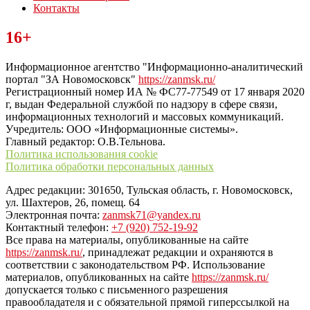
Контакты
Читайте последние новости дня в Тульской области на сайте
16+
“ЗаНовомосковск”
Информационное агентство "Информационно-аналитический
портал "ЗА Новомосковск"
https://zanmsk.ru/
Регистрационный номер ИА № ФС77-77549 от 17 января 2020
г, выдан Федеральной службой по надзору в сфере связи,
информационных технологий и массовых коммуникаций.
Учредитель: ООО «Информационные системы».
Главный редактор: О.В.Тельнова.
Политика использования cookie
Политика обработки персональных данных
Адрес редакции: 301650, Тульская область, г. Новомосковск,
ул. Шахтеров, 26, помещ. 64
Электронная почта:
zanmsk71@yandex.ru
Контактный телефон:
+7 (920) 752-19-92
Все права на материалы, опубликованные на сайте
https://zanmsk.ru/
, принадлежат редакции и охраняются в
соответствии с законодательством РФ. Использование
материалов, опубликованных на сайте
https://zanmsk.ru/
допускается только с письменного разрешения
правообладателя и с обязательной прямой гиперссылкой на