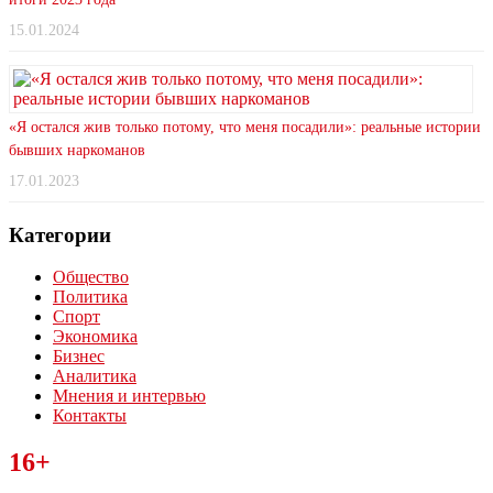
15.01.2024
«Я остался жив только потому, что меня посадили»: реальные истории
бывших наркоманов
17.01.2023
Категории
Общество
Политика
Спорт
Экономика
Бизнес
Аналитика
Мнения и интервью
Контакты
Читайте последние новости дня в Тульской области на сайте
16+
“ЗаНовомосковск”