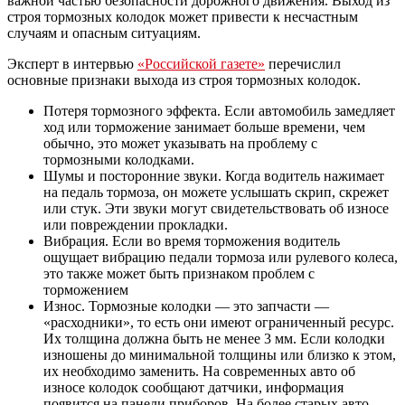
важной частью безопасности дорожного движения. Выход из
строя тормозных колодок может привести к несчастным
случаям и опасным ситуациям.
Эксперт в интервью
«Российской газете»
перечислил
основные признаки выхода из строя тормозных колодок.
Потеря тормозного эффекта. Если автомобиль замедляет
ход или торможение занимает больше времени, чем
обычно, это может указывать на проблему с
тормозными колодками.
Шумы и посторонние звуки. Когда водитель нажимает
на педаль тормоза, он можете услышать скрип, скрежет
или стук. Эти звуки могут свидетельствовать об износе
или повреждении прокладки.
Вибрация. Если во время торможения водитель
ощущает вибрацию педали тормоза или рулевого колеса,
это также может быть признаком проблем с
торможением
Износ. Тормозные колодки — это запчасти —
«расходники», то есть они имеют ограниченный ресурс.
Их толщина должна быть не менее 3 мм. Если колодки
изношены до минимальной толщины или близко к этом,
их необходимо заменить. На современных авто об
износе колодок сообщают датчики, информация
появится на панели приборов. На более старых авто