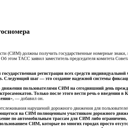
госномера
сти (СИМ) должны получить государственные номерные знаки, 
б этом ТАСС заявил заместитель председателя комитета Совет
я государственная регистрация всех средств индивидуальной
ков. Следующий шаг — это создание надежной системы фикса
 движения пользователями СИМ на сегодняшний день преждев
ектросамокатов. Только после этого вести речь о введении
жения
», — добавил он.
и отслеживания нарушений дорожного движения для пользовател
ющегося на СИМ полноценным участником дорожного движени
ижение по автомобильным трассам для СИМ либо ограничено, 
ользованием СИМ, которые во многих городах просто отсутс