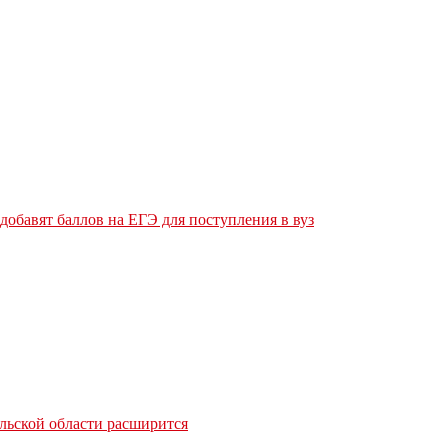
обавят баллов на ЕГЭ для поступления в вуз
льской области расширится