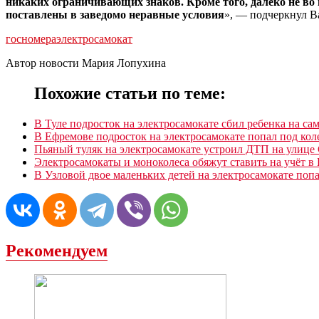
никаких ограничивающих знаков. Кроме того, далеко не во
поставлены в заведомо неравные условия
», — подчеркнул В
госномера
электросамокат
Автор новости Мария Лопухина
Похожие статьи по теме:
В Туле подросток на электросамокате сбил ребенка на са
В Ефремове подросток на электросамокате попал под ко
Пьяный туляк на электросамокате устроил ДТП на улице
Электросамокаты и моноколеса обяжут ставить на учёт в 
В Узловой двое маленьких детей на электросамокате поп
Рекомендуем