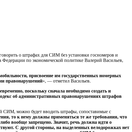
говорить о штрафах для СИМ без установки госномеров и
а Федерации по экономической политике Валерий Васильев,
 мобильности, присвоение им государственных номерных
ции правонарушений
», — отметил Васильев.
ременно, поскольку сначала необходимо создать и
 в Кодекс об административных правонарушениях штрафов
ей СИМ, можно будет вводить штрафы, сопоставимые с
я, то к нему должны применяться те же требования, что
либо вообще запрещено. Значит, речь должна идти о
твуют. С другой стороны, на выделенных велодорожках нет