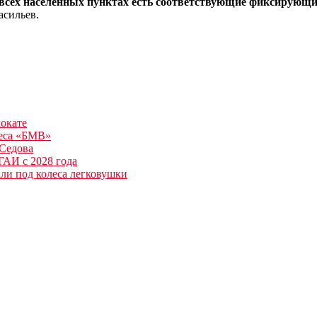
 всех населенных пунктах есть соответствующие фиксирующие
асильев.
мокате
леса «БМВ»
 Седова
ГАИ с 2028 года
али под колеса легковушки