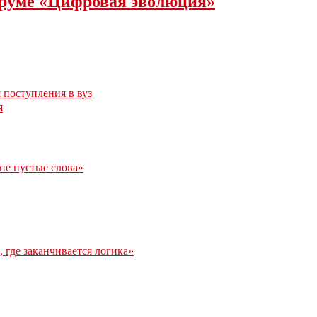
оруме «Цифровая эволюция»
 поступления в вуз
я
 не пустые слова»
 где заканчивается логика»