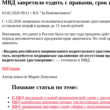
МВД запретило ездить с правами, срок 
03.02.2026 09:11 • ИА "За Новомосковск"
C 1.02.2026 запрещено пользоваться водительскими удостовере
установлен штраф в размере до 15 тысяч рублей.
Напомним, что ранее в России было на три года продлено дейст
период автоматического продления прав закончился. По этой п
заменить.
«
Выдача российского национального водительского удостове
того, потребуется медицинское заключение об отсутствии 
водительское удостоверение
», — уточнили в МВД.
МВД
права
Автор новости Мария Лопухина
Похожие статьи по теме:
В МВД рассказали о новой мошеннической схеме с пред
МВД разработало критерии оценки для российских авто
МВД: мошенники внедряют схему обмана с неоплаченны