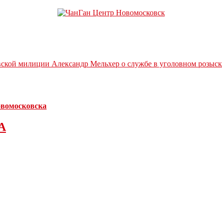
вской милиции Александр Мельхер о службе в уголовном розыск
Новомосковска
А