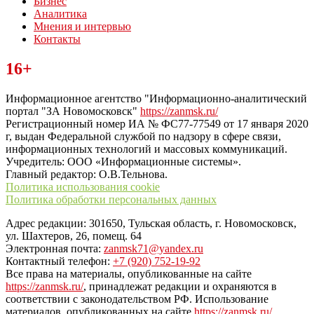
Бизнес
Аналитика
Мнения и интервью
Контакты
Читайте последние новости дня в Тульской области на сайте
16+
“ЗаНовомосковск”
Информационное агентство "Информационно-аналитический
портал "ЗА Новомосковск"
https://zanmsk.ru/
Регистрационный номер ИА № ФС77-77549 от 17 января 2020
г, выдан Федеральной службой по надзору в сфере связи,
информационных технологий и массовых коммуникаций.
Учредитель: ООО «Информационные системы».
Главный редактор: О.В.Тельнова.
Политика использования cookie
Политика обработки персональных данных
Адрес редакции: 301650, Тульская область, г. Новомосковск,
ул. Шахтеров, 26, помещ. 64
Электронная почта:
zanmsk71@yandex.ru
Контактный телефон:
+7 (920) 752-19-92
Все права на материалы, опубликованные на сайте
https://zanmsk.ru/
, принадлежат редакции и охраняются в
соответствии с законодательством РФ. Использование
материалов, опубликованных на сайте
https://zanmsk.ru/