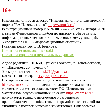
Контакты
Читайте последние новости дня в Тульской области на сайте
16+
“ЗаНовомосковск”
Информационное агентство "Информационно-аналитический
портал "ЗА Новомосковск"
https://zanmsk.ru/
Регистрационный номер ИА № ФС77-77549 от 17 января 2020
г, выдан Федеральной службой по надзору в сфере связи,
информационных технологий и массовых коммуникаций.
Учредитель: ООО «Информационные системы».
Главный редактор: О.В.Тельнова.
Политика использования cookie
Политика обработки персональных данных
Адрес редакции: 301650, Тульская область, г. Новомосковск,
ул. Шахтеров, 26, помещ. 64
Электронная почта:
zanmsk71@yandex.ru
Контактный телефон:
+7 (920) 752-19-92
Все права на материалы, опубликованные на сайте
https://zanmsk.ru/
, принадлежат редакции и охраняются в
соответствии с законодательством РФ. Использование
материалов, опубликованных на сайте
https://zanmsk.ru/
допускается только с письменного разрешения
правообладателя и с обязательной прямой гиперссылкой на
страницу, с которой материал заимствован. Гиперссылка