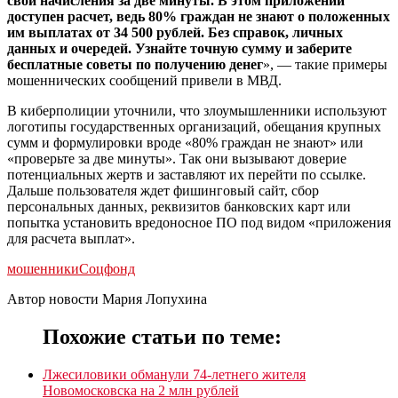
свои начисления за две минуты. В этом приложении
доступен расчет, ведь 80% граждан не знают о положенных
им выплатах от 34 500 рублей. Без справок, личных
данных и очередей. Узнайте точную сумму и заберите
бесплатные советы по получению денег
», — такие примеры
мошеннических сообщений привели в МВД.
В киберполиции уточнили, что злоумышленники используют
логотипы государственных организаций, обещания крупных
сумм и формулировки вроде «80% граждан не знают» или
«проверьте за две минуты». Так они вызывают доверие
потенциальных жертв и заставляют их перейти по ссылке.
Дальше пользователя ждет фишинговый сайт, сбор
персональных данных, реквизитов банковских карт или
попытка установить вредоносное ПО под видом «приложения
для расчета выплат».
мошенники
Соцфонд
Автор новости Мария Лопухина
Похожие статьи по теме:
Лжесиловики обманули 74-летнего жителя
Новомосковска на 2 млн рублей