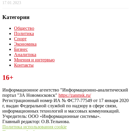
17.01.2023
Категории
Общество
Политика
Спорт
Экономика
Бизнес
Аналитика
Мнения и интервью
Контакты
Читайте последние новости дня в Тульской области на сайте
16+
“ЗаНовомосковск”
Информационное агентство "Информационно-аналитический
портал "ЗА Новомосковск"
https://zanmsk.ru/
Регистрационный номер ИА № ФС77-77549 от 17 января 2020
г, выдан Федеральной службой по надзору в сфере связи,
информационных технологий и массовых коммуникаций.
Учредитель: ООО «Информационные системы».
Главный редактор: О.В.Тельнова.
Политика использования cookie