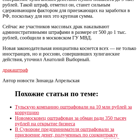
рублей. Такой штраф, отметил он, станет сильным
сдерживающим фактором для приезжающих на заработки в
РФ, поскольку для них это крупная сумма.
Сейчас же участников массовых драк наказывают
административными штрафами в размере от 500 до 1 тыс.
рублей, сообщили в московском ГУ МВД.
Новая законодательная инициатива коснется всех — не только
иностранцев, но и россиян, совершивших хулиганские
действия, уточнил Анатолий Выборный.
драка
штраф
Автор новости Зинаида Апрельская
Похожие статьи по теме:
Тульскую компанию оштрафовали на 10 млн рублей за
коррупцию
Новомосковец оштрафован за обман ради 350 тысяч
рублей на открытие бизнеса
В Суворове предпринимателя оштрафовали за
присвоение денег, полученных по соцконтракту