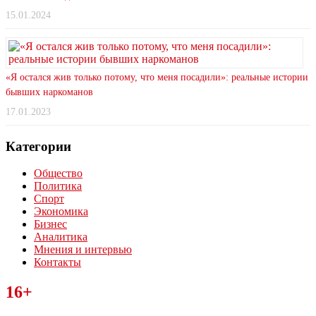
15.01.2024
«Я остался жив только потому, что меня посадили»: реальные истории
бывших наркоманов
17.01.2023
Категории
Общество
Политика
Спорт
Экономика
Бизнес
Аналитика
Мнения и интервью
Контакты
Читайте последние новости дня в Тульской области на сайте
16+
“ЗаНовомосковск”