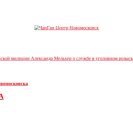
вской милиции Александр Мельхер о службе в уголовном розыск
Новомосковска
А