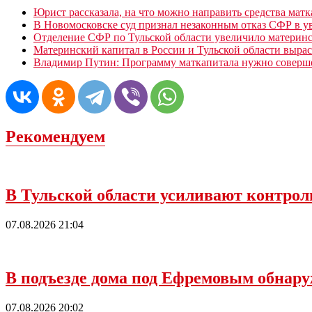
Юрист рассказала, на что можно направить средства мат
В Новомосковске суд признал незаконным отказ СФР в у
Отделение СФР по Тульской области увеличило материнс
Материнский капитал в России и Тульской области выраст
Владимир Путин: Программу маткапитала нужно соверш
Рекомендуем
В Тульской области усиливают контроль
07.08.2026 21:04
В подъезде дома под Ефремовым обнару
07.08.2026 20:02