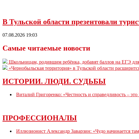
В Тульской области презентовали тур
07.08.2026 19:03
Самые читаемые новости
Школьницам, родившим ребёнка, добавят баллов на ЕГЭ для
«Чернобыльская территория» в Тульской области расширитс
ИСТОРИИ. ЛЮДИ. СУДЬБЫ
Виталий Григоренко: «Честность и справедливость – это
ПРОФЕССИОНАЛЫ
Иллюзионист Александр Заварзин: «Чудо начинается там,