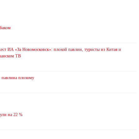
абаком
ст ИА «За Новомосковск»: плохой павлин, туристы из Китая и
анском ТВ
л павлина плохому
нули на 22 %