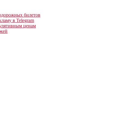
нодорожных билетов
кламу в Telegram
улятивным ценам
ежей