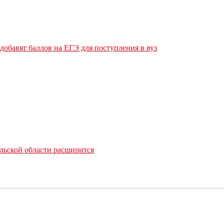
обавят баллов на ЕГЭ для поступления в вуз
льской области расширится