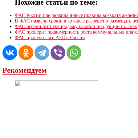
Похожие статьи по теме:
ФАС России предложила новые правила возврата желез
В ФАС назвали сроки, в которые разрешено размещать ре
ФАС ограничит перепродажу рыбной продукции по спек
ФАС проверит правомерность роста коммунальных плат
ФАС проверит все АЗС в России
Рекомендуем