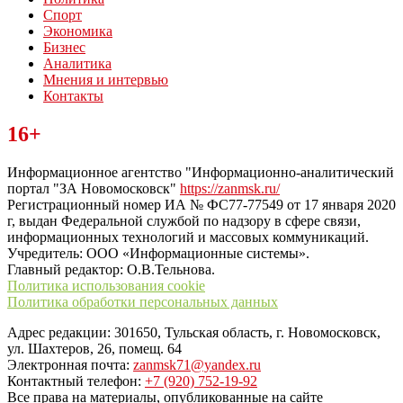
Спорт
Экономика
Бизнес
Аналитика
Мнения и интервью
Контакты
Читайте последние новости дня в Тульской области на сайте
16+
“ЗаНовомосковск”
Информационное агентство "Информационно-аналитический
портал "ЗА Новомосковск"
https://zanmsk.ru/
Регистрационный номер ИА № ФС77-77549 от 17 января 2020
г, выдан Федеральной службой по надзору в сфере связи,
информационных технологий и массовых коммуникаций.
Учредитель: ООО «Информационные системы».
Главный редактор: О.В.Тельнова.
Политика использования cookie
Политика обработки персональных данных
Адрес редакции: 301650, Тульская область, г. Новомосковск,
ул. Шахтеров, 26, помещ. 64
Электронная почта:
zanmsk71@yandex.ru
Контактный телефон:
+7 (920) 752-19-92
Все права на материалы, опубликованные на сайте