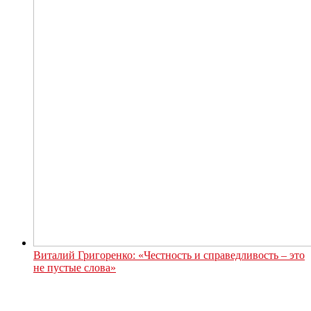
Виталий Григоренко: «Честность и справедливость – это
не пустые слова»