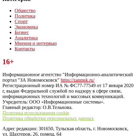
Общество
Политика
Спорт
Экономика
Бизнес
Аналитика
Мнения и интервью
Контакты
Читайте последние новости дня в Тульской области на сайте
16+
“ЗаНовомосковск”
Информационное агентство "Информационно-аналитический
портал "ЗА Новомосковск"
https://zanmsk.ru/
Регистрационный номер ИА № ФС77-77549 от 17 января 2020
г, выдан Федеральной службой по надзору в сфере связи,
информационных технологий и массовых коммуникаций.
Учредитель: ООО «Информационные системы».
Главный редактор: О.В.Тельнова.
Политика использования cookie
Политика обработки персональных данных
Адрес редакции: 301650, Тульская область, г. Новомосковск,
ул. Шахтеров, 26, помещ. 64