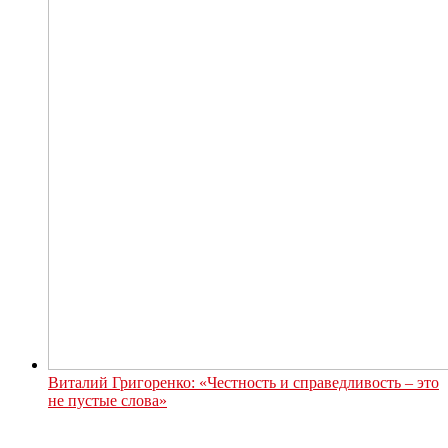
Виталий Григоренко: «Честность и справедливость – это
не пустые слова»