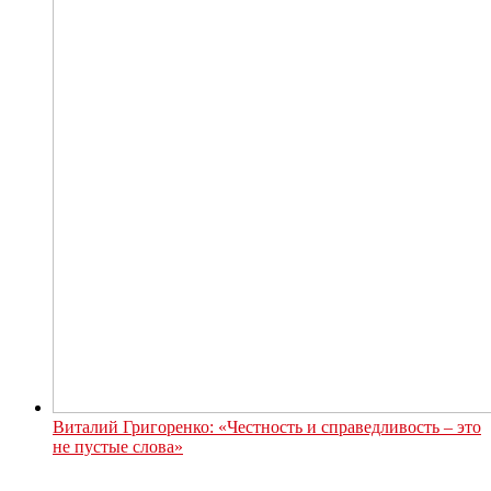
Виталий Григоренко: «Честность и справедливость – это
не пустые слова»