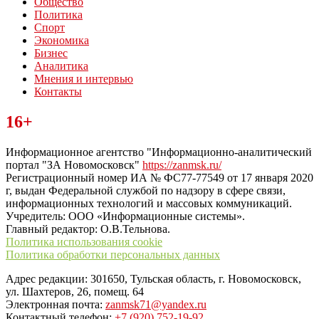
Общество
Политика
Спорт
Экономика
Бизнес
Аналитика
Мнения и интервью
Контакты
Читайте последние новости дня в Тульской области на сайте
16+
“ЗаНовомосковск”
Информационное агентство "Информационно-аналитический
портал "ЗА Новомосковск"
https://zanmsk.ru/
Регистрационный номер ИА № ФС77-77549 от 17 января 2020
г, выдан Федеральной службой по надзору в сфере связи,
информационных технологий и массовых коммуникаций.
Учредитель: ООО «Информационные системы».
Главный редактор: О.В.Тельнова.
Политика использования cookie
Политика обработки персональных данных
Адрес редакции: 301650, Тульская область, г. Новомосковск,
ул. Шахтеров, 26, помещ. 64
Электронная почта:
zanmsk71@yandex.ru
Контактный телефон:
+7 (920) 752-19-92