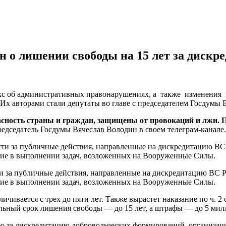
он о лишении свободы на 15 лет за диск
кс об административных правонарушениях, а также изменения 
 Их авторами стали депутаты во главе с председателем Госдумы
опасность страны и граждан, защищены от провокаций и лжи.
редседатель Госдумы Вячеслав Володин в своем телеграм-канале.
сти за публичные действия, направленные на дискредитацию ВС
вие в выполнении задач, возложенных на Вооруженные Силы.
и за публичные действия, направленные на дискредитацию ВС Р
вие в выполнении задач, возложенных на Вооруженные Силы.
величивается с трех до пяти лет. Также вырастет наказание по ч.
льный срок лишения свободы — до 15 лет, а штрафы — до 5 мил
ью за дискредитацию добровольческих формирований, организац