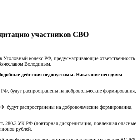
редитацию участников СВО
в Уголовный кодекс РФ, предусматривающие ответственность
 Вячеславом Володиным.
 Подобные действия недопустимы. Наказание негодяям
 РФ, будут распространены на добровольческие формирования,
Ф, будут распространены на добровольческие формирования,
 2 ст. 280.3 УК РФ (повторная дискредитация, повлекшая опасные
лионов рублей.
ий или физических лиц, которые выполняют задачи для ВС РФ.