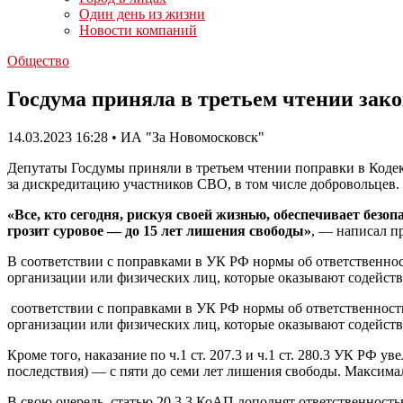
Один день из жизни
Новости компаний
Общество
Госдума приняла в третьем чтении зак
14.03.2023 16:28 • ИА "За Новомосковск"
Депутаты Госдумы приняли в третьем чтении поправки в Коде
за дискредитацию участников СВО, в том числе добровольцев.
«Все, кто сегодня, рискуя своей жизнью, обеспечивает без
грозит суровое — до 15 лет лишения свободы»
, — написал п
В соответствии с поправками в УК РФ нормы об ответственно
организации или физических лиц, которые оказывают содейст
соответствии с поправками в УК РФ нормы об ответственност
организации или физических лиц, которые оказывают содейст
Кроме того, наказание по ч.1 ст. 207.3 и ч.1 ст. 280.3 УК РФ у
последствия) — с пяти до семи лет лишения свободы. Максима
В свою очередь, статью 20.3.3 КоАП дополнят ответственност