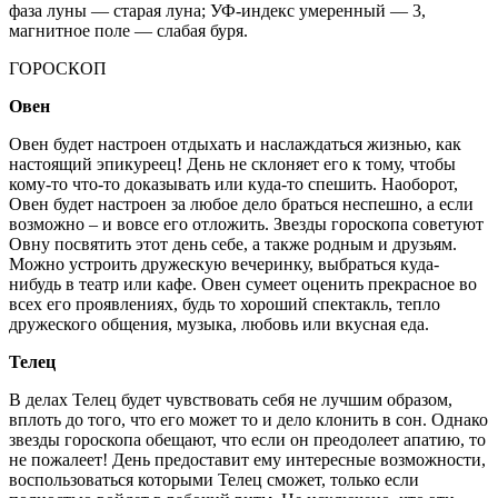
фаза луны — старая луна; УФ-индекс умеренный — 3,
магнитное поле — слабая буря.
ГОРОСКОП
Овен
Овен будет настроен отдыхать и наслаждаться жизнью, как
настоящий эпикуреец! День не склоняет его к тому, чтобы
кому-то что-то доказывать или куда-то спешить. Наоборот,
Овен будет настроен за любое дело браться неспешно, а если
возможно – и вовсе его отложить. Звезды гороскопа советуют
Овну посвятить этот день себе, а также родным и друзьям.
Можно устроить дружескую вечеринку, выбраться куда-
нибудь в театр или кафе. Овен сумеет оценить прекрасное во
всех его проявлениях, будь то хороший спектакль, тепло
дружеского общения, музыка, любовь или вкусная еда.
Телец
В делах Телец будет чувствовать себя не лучшим образом,
вплоть до того, что его может то и дело клонить в сон. Однако
звезды гороскопа обещают, что если он преодолеет апатию, то
не пожалеет! День предоставит ему интересные возможности,
воспользоваться которыми Телец сможет, только если