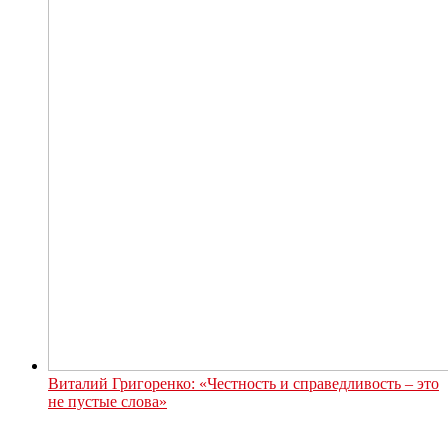
Виталий Григоренко: «Честность и справедливость – это
не пустые слова»