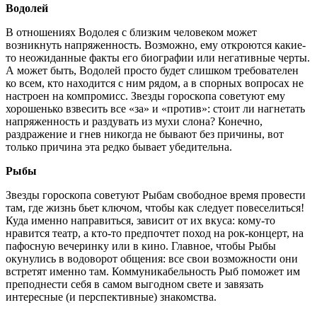
Водолей
В отношениях Водолея с близким человеком может
возникнуть напряженность. Возможно, ему откроются какие-
то неожиданные факты его биографии или негативные черты.
А может быть, Водолей просто будет слишком требователен
ко всем, кто находится с ним рядом, а в спорных вопросах не
настроен на компромисс. Звезды гороскопа советуют ему
хорошенько взвесить все «за» и «против»: стоит ли нагнетать
напряженность и раздувать из мухи слона? Конечно,
раздражение и гнев никогда не бывают без причины, вот
только причина эта редко бывает убедительна.
Рыбы
Звезды гороскопа советуют Рыбам свободное время провести
там, где жизнь бьет ключом, чтобы как следует повеселиться!
Куда именно направиться, зависит от их вкуса: кому-то
нравится театр, а кто-то предпочтет поход на рок-концерт, на
пафосную вечеринку или в кино. Главное, чтобы Рыбы
окунулись в водоворот общения: все свои возможности они
встретят именно там. Коммуникабельность Рыб поможет им
преподнести себя в самом выгодном свете и завязать
интересные (и перспективные) знакомства.