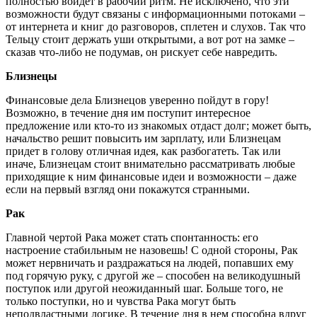
полностью войдет в рабочий ритм. Не исключено, что эти
возможности будут связаны с информационными потоками –
от интернета и книг до разговоров, сплетен и слухов. Так что
Тельцу стоит держать уши открытыми, а вот рот на замке –
сказав что-либо не подумав, он рискует себе навредить.
Близнецы
Финансовые дела Близнецов уверенно пойдут в гору!
Возможно, в течение дня им поступит интересное
предложение или кто-то из знакомых отдаст долг; может быть,
начальство решит повысить им зарплату, или Близнецам
придет в голову отличная идея, как разбогатеть. Так или
иначе, Близнецам стоит внимательно рассматривать любые
приходящие к ним финансовые идеи и возможности – даже
если на первый взгляд они покажутся странными.
Рак
Главной чертой Рака может стать спонтанность: его
настроение стабильным не назовешь! С одной стороны, Рак
может нервничать и раздражаться на людей, попавших ему
под горячую руку, с другой же – способен на великодушный
поступок или другой неожиданный шаг. Больше того, не
только поступки, но и чувства Рака могут быть
неподвластными логике. В течение дня в нем способна вдруг