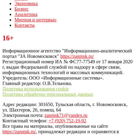
Экономика
Бизнес
Аналитика
Мнения и интервью
Контакты
Читайте последние новости дня в Тульской области на сайте
16+
“ЗаНовомосковск”
Информационное агентство "Информационно-аналитический
портал "ЗА Новомосковск"
https://zanmsk.ru/
Регистрационный номер ИА № ФС77-77549 от 17 января 2020
г, выдан Федеральной службой по надзору в сфере связи,
информационных технологий и массовых коммуникаций.
Учредитель: ООО «Информационные системы».
Главный редактор: О.В.Тельнова.
Политика использования cookie
Политика обработки персональных данных
Адрес редакции: 301650, Тульская область, г. Новомосковск,
ул. Шахтеров, 26, помещ. 64
Электронная почта:
zanmsk71@yandex.ru
Контактный телефон:
+7 (920) 752-19-92
Все права на материалы, опубликованные на сайте
https://zanmsk.ru/
, принадлежат редакции и охраняются в