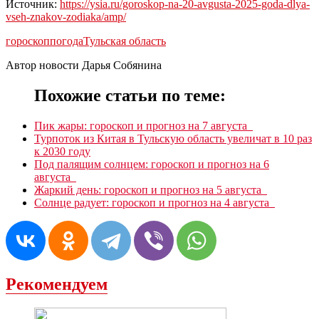
Источник:
https://ysia.ru/goroskop-na-20-avgusta-2025-goda-dlya-
vseh-znakov-zodiaka/amp/
гороскоп
погода
Тульская область
Автор новости Дарья Собянина
Похожие статьи по теме:
Пик жары: гороскоп и прогноз на 7 августа
Турпоток из Китая в Тульскую область увеличат в 10 раз
к 2030 году
Под палящим солнцем: гороскоп и прогноз на 6
августа
Жаркий день: гороскоп и прогноз на 5 августа
Солнце радует: гороскоп и прогноз на 4 августа
Рекомендуем