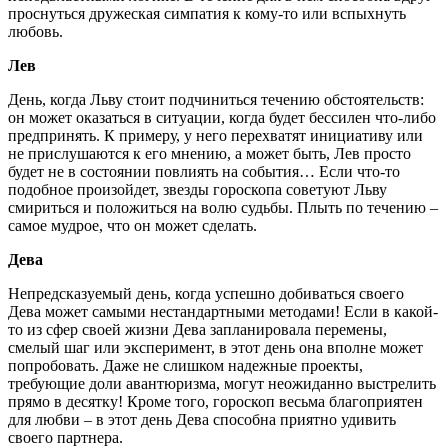
проснуться дружеская симпатия к кому-то или вспыхнуть
любовь.
Лев
День, когда Льву стоит подчиниться течению обстоятельств:
он может оказаться в ситуации, когда будет бессилен что-либо
предпринять. К примеру, у него перехватят инициативу или
не прислушаются к его мнению, а может быть, Лев просто
будет не в состоянии повлиять на события… Если что-то
подобное произойдет, звезды гороскопа советуют Льву
смириться и положиться на волю судьбы. Плыть по течению –
самое мудрое, что он может сделать.
Дева
Непредсказуемый день, когда успешно добиваться своего
Дева может самыми нестандартными методами! Если в какой-
то из сфер своей жизни Дева запланировала перемены,
смелый шаг или эксперимент, в этот день она вполне может
попробовать. Даже не слишком надежные проекты,
требующие доли авантюризма, могут неожиданно выстрелить
прямо в десятку! Кроме того, гороскоп весьма благоприятен
для любви – в этот день Дева способна приятно удивить
своего партнера.