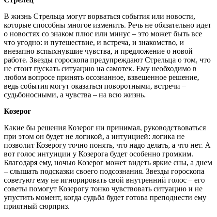
В жизнь Стрельца могут ворваться события или новости,
которые способны многое изменить. Речь не обязательно идет
о новостях со знаком плюс или минус – это может быть все
что угодно: и путешествие, и встреча, и знакомство, и
внезапно вспыхнувшие чувства, и предложение о новой
работе. Звезды гороскопа предупреждают Стрельца о том, что
не стоит пускать ситуацию на самотек. Ему необходимо в
любом вопросе принять осознанное, взвешенное решение,
ведь события могут оказаться поворотными, встречи –
судьбоносными, а чувства – на всю жизнь.
Козерог
Какие бы решения Козерог ни принимал, руководствоваться
при этом он будет не логикой, а интуицией: логика не
позволит Козерогу точно понять, что надо делать, а что нет. А
вот голос интуиции у Козерога будет особенно громким.
Благодаря ему, ночью Козерог может видеть яркие сны, а днем
– слышать подсказки своего подсознания. Звезды гороскопа
советуют ему не игнорировать свой внутренний голос – его
советы помогут Козерогу тонко чувствовать ситуацию и не
упустить момент, когда судьба будет готова преподнести ему
приятный сюрприз.