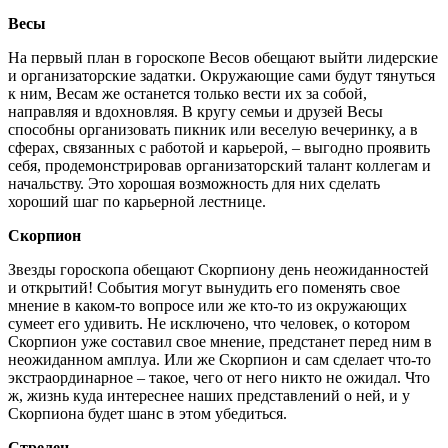
Весы
На первый план в гороскопе Весов обещают выйти лидерские
и организаторские задатки. Окружающие сами будут тянуться
к ним, Весам же останется только вести их за собой,
направляя и вдохновляя. В кругу семьи и друзей Весы
способны организовать пикник или веселую вечеринку, а в
сферах, связанных с работой и карьерой, – выгодно проявить
себя, продемонстрировав организаторский талант коллегам и
начальству. Это хорошая возможность для них сделать
хороший шаг по карьерной лестнице.
Скорпион
Звезды гороскопа обещают Скорпиону день неожиданностей
и открытий! События могут вынудить его поменять свое
мнение в каком-то вопросе или же кто-то из окружающих
сумеет его удивить. Не исключено, что человек, о котором
Скорпион уже составил свое мнение, предстанет перед ним в
неожиданном амплуа. Или же Скорпион и сам сделает что-то
экстраординарное – такое, чего от него никто не ожидал. Что
ж, жизнь куда интереснее наших представлений о ней, и у
Скорпиона будет шанс в этом убедиться.
Стрелец