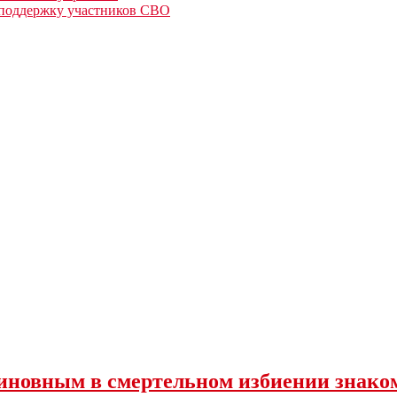
а поддержку участников СВО
иновным в смертельном избиении знако