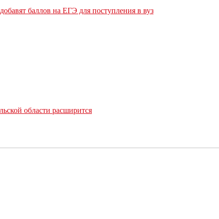
обавят баллов на ЕГЭ для поступления в вуз
льской области расширится