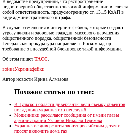
В ведомстве предупредили, что распространение
недостоверной общественно значимой информации влечет за
собой ответственность, предусмотренную ст. 13.15 КоАП в
виде административного штрафа.
В случае размещения в интернете фейков, которые создают
угрозу жизни и здоровью граждан, массового нарушения
общественного порядка, общественной безопасности
Генеральная прокуратура направляет в Роскомнадзор
требование о внесудебной блокировке такой информации.
Об этом пишет
ТАСС
.
война
Украина
фейки
Автор новости Ирина Алмазова
Похожие статьи по теме:
В Тульской области диверсанты вели съёмку объектов
по заданию украинских спецслужб
Мошенники рассылают сообщения от имени главы
администрации Узловой Николая Терехова
Украинские диверсанты звонят российским детям и
просят включить дома газ