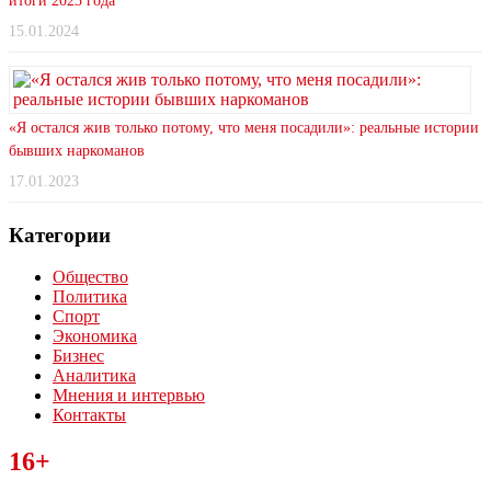
итоги 2023 года
15.01.2024
«Я остался жив только потому, что меня посадили»: реальные истории
бывших наркоманов
17.01.2023
Категории
Общество
Политика
Спорт
Экономика
Бизнес
Аналитика
Мнения и интервью
Контакты
Читайте последние новости дня в Тульской области на сайте
16+
“ЗаНовомосковск”