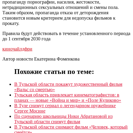
пропаганду порнографии, насилия, жестокости,
нетрадиционных сексуальных отношений и смены пола.
Таким образом, пропаганда отказа от деторождения
становится новым критерием для недопуска фильмов к
прокату.
Правила будут действовать в течение установленного периода
до 1 сентября 2030 года
кино
чайлдфри
Автор новости Екатерина Фоменкова
Похожие статьи по теме:
В Тульской области покажут художественный фильм
«Вальс со смертью»
Тульская область привлекает кинематографистов: в
планах — новые «Война и мир» и «Поле Куликово»
В Туле снимут сериал о легендарном оружейнике
Сергее Мосине
По сценарию школьницы Ники Абратановой из
Тульской области снимут фильм
В Тульской области снимают фильм «Человек, который
смеётся»