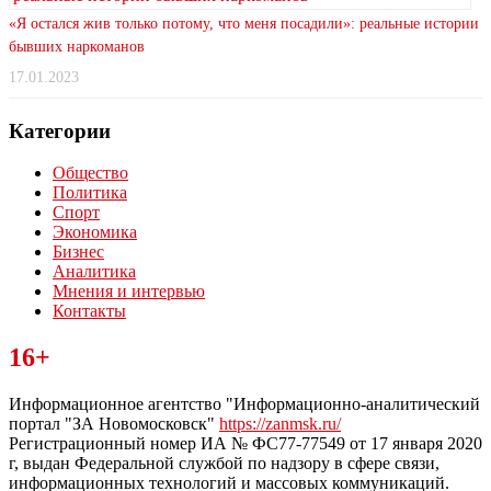
«Я остался жив только потому, что меня посадили»: реальные истории
бывших наркоманов
17.01.2023
Категории
Общество
Политика
Спорт
Экономика
Бизнес
Аналитика
Мнения и интервью
Контакты
Читайте последние новости дня в Тульской области на сайте
16+
“ЗаНовомосковск”
Информационное агентство "Информационно-аналитический
портал "ЗА Новомосковск"
https://zanmsk.ru/
Регистрационный номер ИА № ФС77-77549 от 17 января 2020
г, выдан Федеральной службой по надзору в сфере связи,
информационных технологий и массовых коммуникаций.