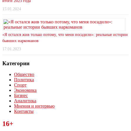
итоги 2023 года
15.01.2024
«Я остался жив только потому, что меня посадили»: реальные истории
бывших наркоманов
17.01.2023
Категории
Общество
Политика
Спорт
Экономика
Бизнес
Аналитика
Мнения и интервью
Контакты
Читайте последние новости дня в Тульской области на сайте
16+
“ЗаНовомосковск”