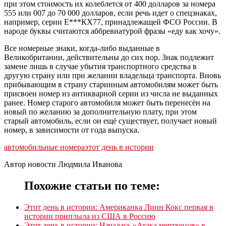
при этом стоимость их колеблется от 400 долларов за номера
555 или 007 до 70 000 долларов, если речь идет о спецзнаках,
например, серии Е***КХ77, принадлежащей ФСО России. В
народе буквы считаются аббревиатурой фразы «еду как хочу».
Все номерные знаки, когда-либо выданные в
Великобритании, действительны до сих пор. Знак подлежит
замене лишь в случае убытия транспортного средства в
другую страну или при желании владельца транспорта. Вновь
прибывающим в страну старинным автомобилям может быть
присвоен номер из антикварной серии из числа не выданных
ранее. Номер старого автомобиля может быть перенесён на
новый по желанию за дополнительную плату, при этом
старый автомобиль, если он ещё существует, получает новый
номер, в зависимости от года выпуска.
автомобильные номера
этот день в истории
Автор новости Людмила Иванова
Похожие статьи по теме:
Этот день в истории: Американка Линн Кокс первая в
истории приплыла из США в Россию
Этот день в истории: Началась «Атака мертвецов» в