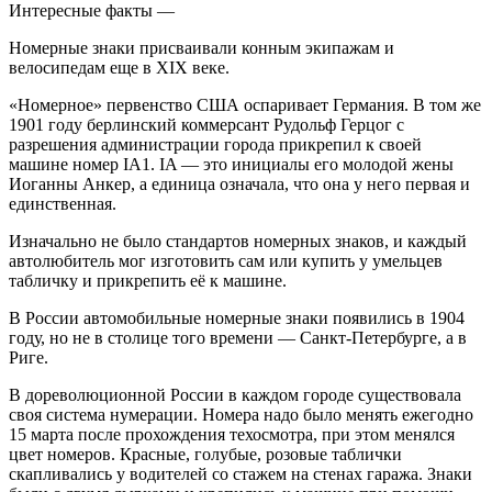
Интересные факты —
Номерные знаки присваивали конным экипажам и
велосипедам еще в XIX веке.
«Номерное» первенство США оспаривает Германия. В том же
1901 году берлинский коммерсант Рудольф Герцог с
разрешения администрации города прикрепил к своей
машине номер IA1. IA — это инициалы его молодой жены
Иоганны Анкер, а единица означала, что она у него первая и
единственная.
Изначально не было стандартов номерных знаков, и каждый
автолюбитель мог изготовить сам или купить у умельцев
табличку и прикрепить её к машине.
В России автомобильные номерные знаки появились в 1904
году, но не в столице того времени — Санкт-Петербурге, а в
Риге.
В дореволюционной России в каждом городе существовала
своя система нумерации. Номера надо было менять ежегодно
15 марта после прохождения техосмотра, при этом менялся
цвет номеров. Красные, голубые, розовые таблички
скапливались у водителей со стажем на стенах гаража. Знаки