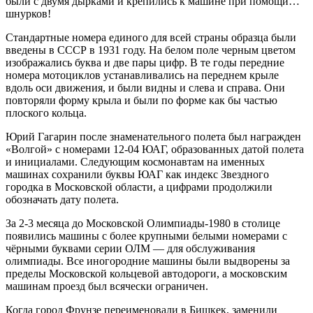
были с двумя дырками и крепились к машине при помощи…
шнурков!
Стандартные номера единого для всей страны образца были
введены в СССР в 1931 году. На белом поле черным цветом
изображались буква и две пары цифр. В те годы передние
номера мотоциклов устанавливались на переднем крыле
вдоль оси движения, и были видны и слева и справа. Они
повторяли форму крыла и были по форме как бы частью
плоского кольца.
Юрий Гагарин после знаменательного полета был награжден
«Волгой» с номерами 12-04 ЮАГ, образованных датой полета
и инициалами. Следующим космонавтам на именных
машинах сохранили буквы ЮАГ как индекс Звездного
городка в Московской области, а цифрами продолжили
обозначать дату полета.
За 2-3 месяца до Московской Олимпиады-1980 в столице
появились машины с более крупными белыми номерами с
чёрными буквами серии ОЛМ — для обслуживания
олимпиады. Все иногородние машины были выдворены за
пределы Московской кольцевой автодороги, а московским
машинам проезд был всячески ограничен.
Когда город Фрунзе переименовали в Бишкек, заменили