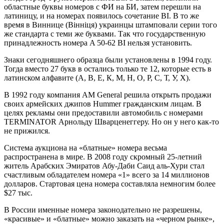
областные буквы номеров с ФИ на БИ, затем перешли на
латиницу, и на номерах появилось сочетание BI. В то же
время в Виннице (Вiннiця) украинцы штамповали серии того
же стандарта с теми же буквами. Так что государственную
принадлежность номера A 50-62 BI нельзя установить.
Знаки сегодняшнего образца были установлены в 1994 году.
Тогда вместо 27 букв в остались только те 12, которые есть в
латинском алфавите (А, В, Е, К, М, Н, О, Р, С, Т, У, Х).
В 1992 году компания AM General решила открыть продажи
своих армейских джипов Hummer гражданским лицам. В
целях рекламы они предоставили автомобиль с номерами
TERMINATOR Арнольду Шварценеггеру. Но он у него как-то
не прижился.
Система аукциона на «блатные» номера весьма
распространена в мире. В 2008 году скромный 25-летний
житель Арабских Эмиратов Абу-Даби Саид аль-Хури стал
счастливым обладателем номера «1» всего за 14 миллионов
долларов. Стартовая цена номера составляла немногим более
$27 тыс.
В России именные номера законодательно не разрешены,
«красивые» и «блатные» можно заказать на «черном рынке»,