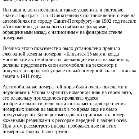
Но наши власти поспешили также узаконить и световые
знаки. Параграф 15-й «Обязательных постановлений о езде на
автомобилях по городу Санкт-Петербургу» за 1902 год гласил:
«Автомобили должны быть снабжены фонарями,
обращенными назад, с написанным на фонарном стекле
номером».
Помимо этого повсеместно было установлено правило
ежегодной замены номеров. «Близится 15 марта, когда
московские автомобилисты, желающие ездить на машинах,
должны представить свои автомобили на техосмотр и
получить в городской управе новый номерной знак», – писала
газета в 1911 году.
Автомобильные номера той поры были очень тяжелыми и
неудобными. Чтобы закрепить номерной знак на своем авто,
его владельцу приходилось проявлять чудеса
изобретательности, ведь «штатного» места для крепления
номерных знаков на машинах в то время еще не было
предусмотрено. Было рекомендовано привязывать номера
кожаными ремешками к рессорам передней и задней осей.
При этом рассмотреть цифры, изображенные на этих
номерных знаках, было трудно.