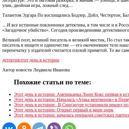
литературе. Это и бытовая разборка, и маньяк — убийца, и ша
улик, двойная игра, ложный след…
Талантом Эдгара По восхищались Бодлер, Дойл, Честертон, Ба
…И все истинные поклонники детектива, в том числе и в Росси
«Загадочное убийство». Сегодня произведениями детективног
Великий поэт, великий писатель и великий мистик, По стал та
писатель в нищете и одиночестве — его окоченевшее тело нашл
перепечатку у издателей считается плохой приметой. То же сам
детектив
этот день в истории
Автор новости Людмила Иванова
Похожие статьи по теме:
Этот день в истории: Американка Линн Кокс первая в 
Этот день в истории: Началась «Атака мертвецов» в Пе
Этот день в истории: В Сингапуре установили рекорд по
Этот день в истории: Открыт первый в мире цирк
Этот день в истории: началась операция советских парти