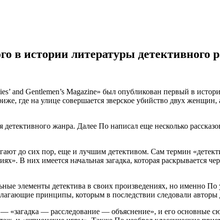
го в истории литературы детективного р
ies’ and Gentlemen’s Magazine» был опубликован первый в исто
иже, где на улице совершается зверское убийство двух женщин,
ия детективного жанра. Далее По написал еще несколько расск
гают до сих пор, еще и лучшим детективом. Сам термин «детекти
иях». В них имеется начальная загадка, которая раскрывается 
ьные элементы детектива в своих произведениях, но именно По у
олагающие принципы, которым в последствии следовали авторы 
у — «загадка — расследование — объяснение», и его основные с