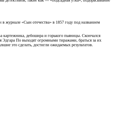
мы детективов, такие как — «подсадная утка», подбрасывание
н в журнале «Сын отечества» в 1857 году под названием
ва картежника, дебошира и горького пьяницы. Скончался
ия Эдгара По выходят огромными тиражами, браться за их
увшие это сделать, достигли ожидаемых результатов.