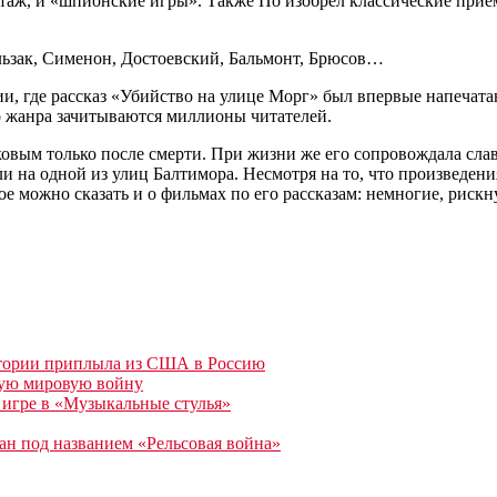
нтаж, и «шпионские игры». Также По изобрел классические прие
льзак, Сименон, Достоевский, Бальмонт, Брюсов…
и, где рассказ «Убийство на улице Морг» был впервые напечата
о жанра зачитываются миллионы читателей.
ковым только после смерти. При жизни же его сопровождала сла
и на одной из улиц Балтимора. Несмотря на то, что произведен
ое можно сказать и о фильмах по его рассказам: немногие, рискн
истории приплыла из США в Россию
рвую мировую войну
 игре в «Музыкальные стулья»
зан под названием «Рельсовая война»