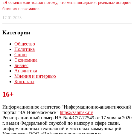
«Я остался жив только потому, что меня посадили»: реальные истории
бывших наркоманов
17.01.2023
Категории
Общество
Политика
Спорт
Экономика
Бизнес
Аналитика
Мнения и интервью
Контакты
Читайте последние новости дня в Тульской области на сайте
16+
“ЗаНовомосковск”
Информационное агентство "Информационно-аналитический
портал "ЗА Новомосковск"
https://zanmsk.ru/
Регистрационный номер ИА № ФС77-77549 от 17 января 2020
г, выдан Федеральной службой по надзору в сфере связи,
информационных технологий и массовых коммуникаций.
Учредитель: ООО «Информационные системы».