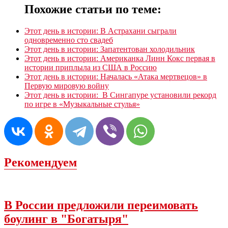
Похожие статьи по теме:
Этот день в истории: В Астрахани сыграли
одновременно сто свадеб
Этот день в истории: Запатентован холодильник
Этот день в истории: Американка Линн Кокс первая в
истории приплыла из США в Россию
Этот день в истории: Началась «Атака мертвецов» в
Первую мировую войну
Этот день в истории: В Сингапуре установили рекорд
по игре в «Музыкальные стулья»
Рекомендуем
В России предложили переимовать
боулинг в "Богатыря"