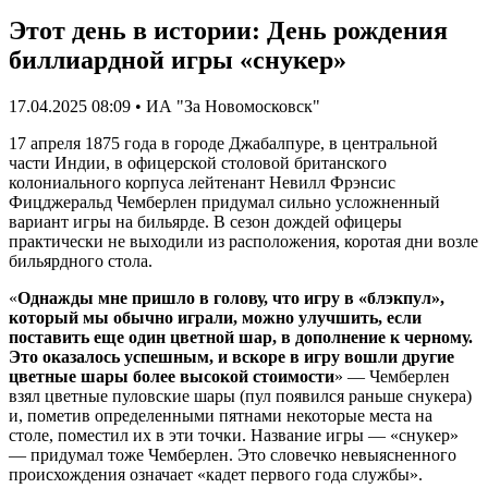
Этот день в истории: День рождения
биллиардной игры «снукер»
17.04.2025 08:09 • ИА "За Новомосковск"
17 апреля 1875 года в городе Джабалпуре, в центральной
части Индии, в офицерской столовой британского
колониального корпуса лейтенант Невилл Фрэнсис
Фицджеральд Чемберлен придумал сильно усложненный
вариант игры на бильярде. В сезон дождей офицеры
практически не выходили из расположения, коротая дни возле
бильярдного стола.
«
Однажды мне пришло в голову, что игру в «блэкпул»,
который мы обычно играли, можно улучшить, если
поставить еще один цветной шар, в дополнение к черному.
Это оказалось успешным, и вскоре в игру вошли другие
цветные шары более высокой стоимости
» — Чемберлен
взял цветные пуловские шары (пул появился раньше снукера)
и, пометив определенными пятнами некоторые места на
столе, поместил их в эти точки. Название игры — «снукер»
— придумал тоже Чемберлен. Это словечко невыясненного
происхождения означает «кадет первого года службы».