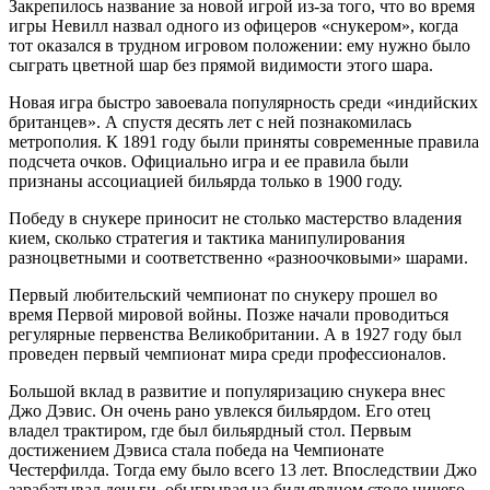
Закрепилось название за новой игрой из-за того, что во время
игры Невилл назвал одного из офицеров «снукером», когда
тот оказался в трудном игровом положении: ему нужно было
сыграть цветной шар без прямой видимости этого шара.
Новая игра быстро завоевала популярность среди «индийских
британцев». А спустя десять лет с ней познакомилась
метрополия. К 1891 году были приняты современные правила
подсчета очков. Официально игра и ее правила были
признаны ассоциацией бильярда только в 1900 году.
Победу в снукере приносит не столько мастерство владения
кием, сколько стратегия и тактика манипулирования
разноцветными и соответственно «разноочковыми» шарами.
Первый любительский чемпионат по снукеру прошел во
время Первой мировой войны. Позже начали проводиться
регулярные первенства Великобритании. А в 1927 году был
проведен первый чемпионат мира среди профессионалов.
Большой вклад в развитие и популяризацию снукера внес
Джо Дэвис. Он очень рано увлекся бильярдом. Его отец
владел трактиром, где был бильярдный стол. Первым
достижением Дэвиса стала победа на Чемпионате
Честерфилда. Тогда ему было всего 13 лет. Впоследствии Джо
зарабатывал деньги, обыгрывая на бильярдном столе ничего