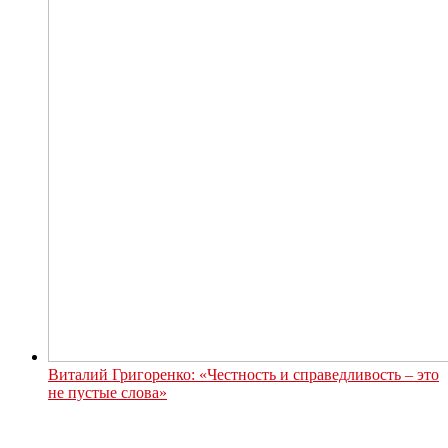
Виталий Григоренко: «Честность и справедливость – это
не пустые слова»