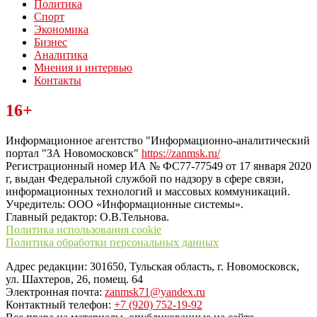
Политика
Спорт
Экономика
Бизнес
Аналитика
Мнения и интервью
Контакты
Читайте последние новости дня в Тульской области на сайте
16+
“ЗаНовомосковск”
Информационное агентство "Информационно-аналитический
портал "ЗА Новомосковск"
https://zanmsk.ru/
Регистрационный номер ИА № ФС77-77549 от 17 января 2020
г, выдан Федеральной службой по надзору в сфере связи,
информационных технологий и массовых коммуникаций.
Учредитель: ООО «Информационные системы».
Главный редактор: О.В.Тельнова.
Политика использования cookie
Политика обработки персональных данных
Адрес редакции: 301650, Тульская область, г. Новомосковск,
ул. Шахтеров, 26, помещ. 64
Электронная почта:
zanmsk71@yandex.ru
Контактный телефон:
+7 (920) 752-19-92