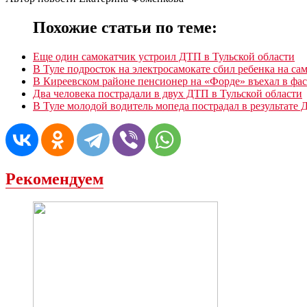
Похожие статьи по теме:
Еще один самокатчик устроил ДТП в Тульской области
В Туле подросток на электросамокате сбил ребенка на са
В Киреевском районе пенсионер на «Форде» въехал в фас
Два человека пострадали в двух ДТП в Тульской области
В Туле молодой водитель мопеда пострадал в результате
Рекомендуем