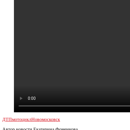
ДТП
мотоцикл
Новомосковск
Автор новости Екатерина Фоменкова