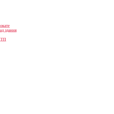
мокате
ад здания
 ДТП