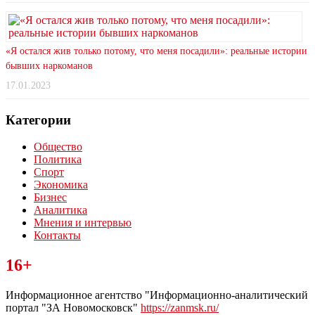
«Я остался жив только потому, что меня посадили»: реальные истории
бывших наркоманов
17.01.2023
Категории
Общество
Политика
Спорт
Экономика
Бизнес
Аналитика
Мнения и интервью
Контакты
Читайте последние новости дня в Тульской области на сайте
16+
“ЗаНовомосковск”
Информационное агентство "Информационно-аналитический
портал "ЗА Новомосковск"
https://zanmsk.ru/