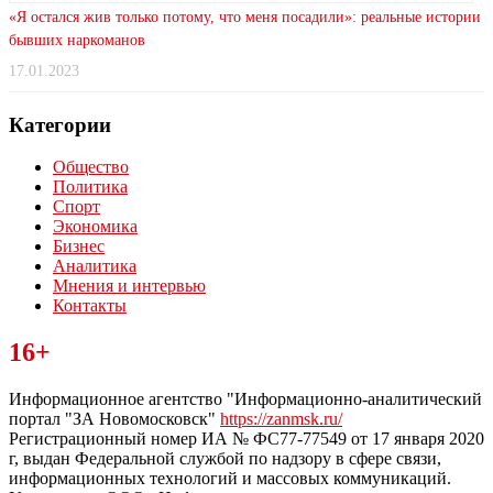
«Я остался жив только потому, что меня посадили»: реальные истории
бывших наркоманов
17.01.2023
Категории
Общество
Политика
Спорт
Экономика
Бизнес
Аналитика
Мнения и интервью
Контакты
Читайте последние новости дня в Тульской области на сайте
16+
“ЗаНовомосковск”
Информационное агентство "Информационно-аналитический
портал "ЗА Новомосковск"
https://zanmsk.ru/
Регистрационный номер ИА № ФС77-77549 от 17 января 2020
г, выдан Федеральной службой по надзору в сфере связи,
информационных технологий и массовых коммуникаций.