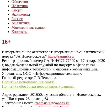
Общество
Политика
Спорт
Экономика
Бизнес
Аналитика
Мнения и интервью
Контакты
Читайте последние новости дня в Тульской области на сайте
16+
“ЗаНовомосковск”
Информационное агентство "Информационно-аналитический
портал "ЗА Новомосковск"
https://zanmsk.ru/
Регистрационный номер ИА № ФС77-77549 от 17 января 2020
г, выдан Федеральной службой по надзору в сфере связи,
информационных технологий и массовых коммуникаций.
Учредитель: ООО «Информационные системы».
Главный редактор: О.В.Тельнова.
Политика использования cookie
Политика обработки персональных данных
Адрес редакции: 301650, Тульская область, г. Новомосковск,
ул. Шахтеров, 26, помещ. 64
Электронная почта:
zanmsk71@yandex.ru