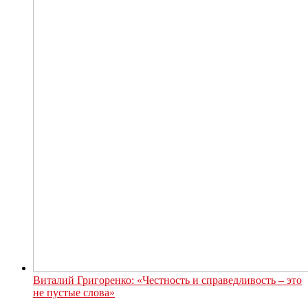
Виталий Григоренко: «Честность и справедливость – это
не пустые слова»