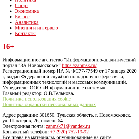
Спорт
Экономика
Бизнес
Аналитика
Мнения и интервью
Контакты
Читайте последние новости дня в Тульской области на сайте
16+
“ЗаНовомосковск”
Информационное агентство "Информационно-аналитический
портал "ЗА Новомосковск"
https://zanmsk.ru/
Регистрационный номер ИА № ФС77-77549 от 17 января 2020
г, выдан Федеральной службой по надзору в сфере связи,
информационных технологий и массовых коммуникаций.
Учредитель: ООО «Информационные системы».
Главный редактор: О.В.Тельнова.
Политика использования cookie
Политика обработки персональных данных
Адрес редакции: 301650, Тульская область, г. Новомосковск,
ул. Шахтеров, 26, помещ. 64
Электронная почта:
zanmsk71@yandex.ru
Контактный телефон:
+7 (920) 752-19-92
Все права на материалы, опубликованные на сайте