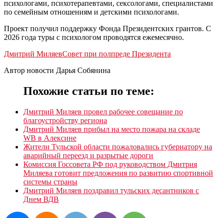
психологами, психотерапевтами, сексологами, специалистами
по семейным отношениям и детскими психологами.
Проект получил поддержку Фонда Президентских грантов. С
2026 года туры с психологом проводятся ежемесячно.
Дмитрий Миляев
Совет при полпреде Президента
Автор новости Дарья Собянина
Похожие статьи по теме:
Дмитрий Миляев провел рабочее совещание по
благоустройству региона
Дмитрий Миляев прибыл на место пожара на складе
WB в Алексине
Жители Тульской области пожаловались губернатору на
аварийный переезд и разрытые дороги
Комиссия Госсовета РФ под руководством Дмитрия
Миляева готовит предложения по развитию спортивной
системы страны
Дмитрий Миляев поздравил тульских десантников с
Днем ВДВ