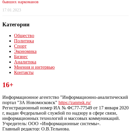
бывших наркоманов
17.01.2023
Категории
Общество
Политика
Спорт
Экономика
Бизнес
Аналитика
Мнения и интервью
Контакты
Читайте последние новости дня в Тульской области на сайте
16+
“ЗаНовомосковск”
Информационное агентство "Информационно-аналитический
портал "ЗА Новомосковск"
https://zanmsk.ru/
Регистрационный номер ИА № ФС77-77549 от 17 января 2020
г, выдан Федеральной службой по надзору в сфере связи,
информационных технологий и массовых коммуникаций.
Учредитель: ООО «Информационные системы».
Главный редактор: О.В.Тельнова.