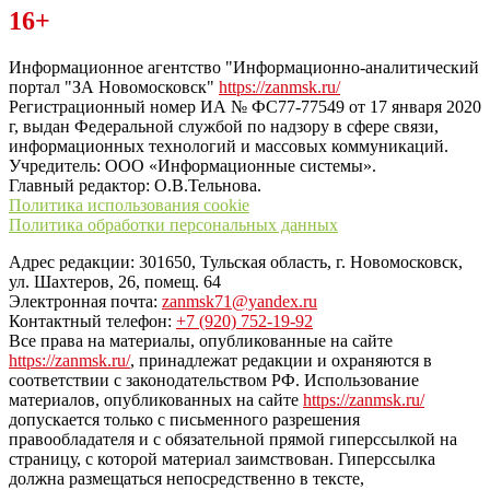
Читайте последние новости дня в Тульской области на сайте
16+
“ЗаНовомосковск”
Информационное агентство "Информационно-аналитический
портал "ЗА Новомосковск"
https://zanmsk.ru/
Регистрационный номер ИА № ФС77-77549 от 17 января 2020
г, выдан Федеральной службой по надзору в сфере связи,
информационных технологий и массовых коммуникаций.
Учредитель: ООО «Информационные системы».
Главный редактор: О.В.Тельнова.
Политика использования cookie
Политика обработки персональных данных
Адрес редакции: 301650, Тульская область, г. Новомосковск,
ул. Шахтеров, 26, помещ. 64
Электронная почта:
zanmsk71@yandex.ru
Контактный телефон:
+7 (920) 752-19-92
Все права на материалы, опубликованные на сайте
https://zanmsk.ru/
, принадлежат редакции и охраняются в
соответствии с законодательством РФ. Использование
материалов, опубликованных на сайте
https://zanmsk.ru/
допускается только с письменного разрешения
правообладателя и с обязательной прямой гиперссылкой на
страницу, с которой материал заимствован. Гиперссылка
должна размещаться непосредственно в тексте,