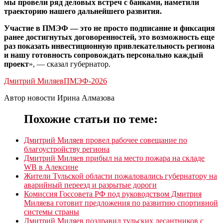
мы провели ряд деловых встреч с банками, наметили
траекторию нашего дальнейшего развития.
Участие в ПМЭФ — это не просто подписание и фиксация
ранее достигнутых договоренностей, это возможность еще
раз показать инвестиционную привлекательность региона
и нашу готовность сопровождать персонально каждый
проект
», — сказал губернатор.
Дмитрий Миляев
ПМЭФ-2026
Автор новости Ирина Алмазова
Похожие статьи по теме:
Дмитрий Миляев провел рабочее совещание по
благоустройству региона
Дмитрий Миляев прибыл на место пожара на складе
WB в Алексине
Жители Тульской области пожаловались губернатору на
аварийный переезд и разрытые дороги
Комиссия Госсовета РФ под руководством Дмитрия
Миляева готовит предложения по развитию спортивной
системы страны
Дмитрий Миляев поздравил тульских десантников с