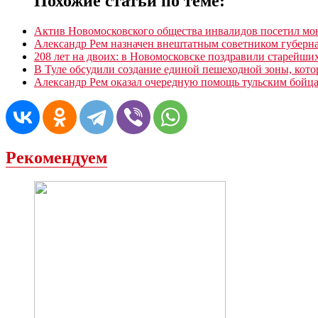
Похожие статьи по теме:
Актив Новомосковского общества инвалидов посетил мо
Александр Рем назначен внештатным советником губерна
208 лет на двоих: в Новомосковске поздравили старей
В Туле обсудили создание единой пешеходной зоны, кото
Александр Рем оказал очередную помощь тульским бой
Рекомендуем