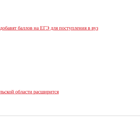
обавят баллов на ЕГЭ для поступления в вуз
льской области расширится