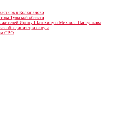
настырь в Колюпаново
тора Тульской области
ших жителей Ирину Шатохину и Михаила Пастушкова
рая объединит три округа
цам СВО