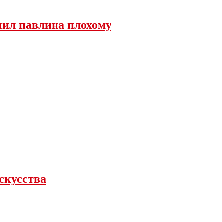
чил павлина плохому
скусства