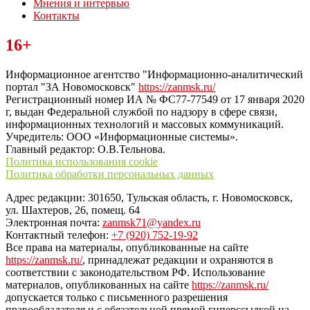
Мнения и интервью
Контакты
Читайте последние новости дня в Тульской области на сайте
16+
“ЗаНовомосковск”
Информационное агентство "Информационно-аналитический
портал "ЗА Новомосковск"
https://zanmsk.ru/
Регистрационный номер ИА № ФС77-77549 от 17 января 2020
г, выдан Федеральной службой по надзору в сфере связи,
информационных технологий и массовых коммуникаций.
Учредитель: ООО «Информационные системы».
Главный редактор: О.В.Тельнова.
Политика использования cookie
Политика обработки персональных данных
Адрес редакции: 301650, Тульская область, г. Новомосковск,
ул. Шахтеров, 26, помещ. 64
Электронная почта:
zanmsk71@yandex.ru
Контактный телефон:
+7 (920) 752-19-92
Все права на материалы, опубликованные на сайте
https://zanmsk.ru/
, принадлежат редакции и охраняются в
соответствии с законодательством РФ. Использование
материалов, опубликованных на сайте
https://zanmsk.ru/
допускается только с письменного разрешения
правообладателя и с обязательной прямой гиперссылкой на