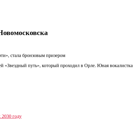
 Новомосковска
рти», стала бронзовым призером
й «Звездный путь», который проходил в Орле. Юная вокалистк
к 2030 году