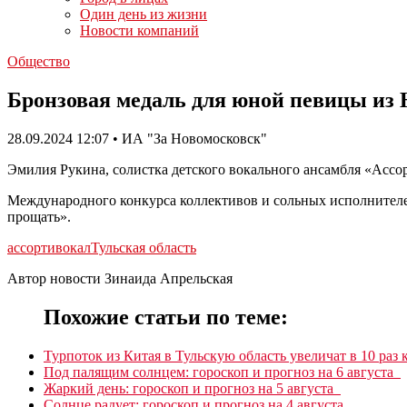
Один день из жизни
Новости компаний
Общество
Бронзовая медаль для юной певицы из
28.09.2024 12:07 • ИА "За Новомосковск"
Эмилия Рукина, солистка детского вокального ансамбля «Ассо
Международного конкурса коллективов и сольных исполнителе
прощать».
ассорти
вокал
Тульская область
Автор новости Зинаида Апрельская
Похожие статьи по теме:
Турпоток из Китая в Тульскую область увеличат в 10 раз 
Под палящим солнцем: гороскоп и прогноз на 6 августа
Жаркий день: гороскоп и прогноз на 5 августа
Солнце радует: гороскоп и прогноз на 4 августа